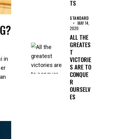
TS
STANDARD
MAY 14,
NG?
2020
ALL THE
GREATES
T
VICTORIE
i in
S ARE TO
ger
CONQUE
ean
R
OURSELV
ES